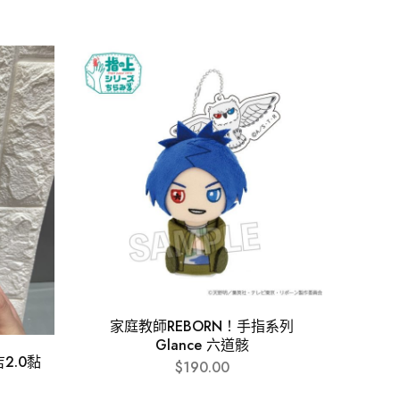
家庭教師REBORN！手指系列
Glance 六道骸
2.0黏
$
190.00