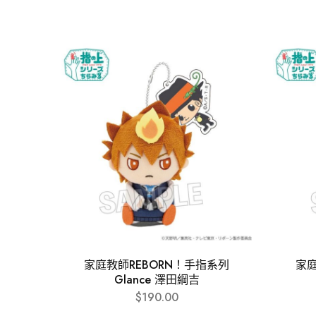
家庭教師REBORN！手指系列
家庭
Glance 澤田綱吉
$
190.00