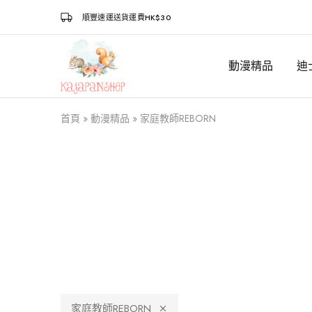
順豐速運送貨運費HK$30
動漫精品
迪
Kajapanshop
日
韓
百
貨
首頁
»
動漫精品
»
家庭教師REBORN
店
家庭教師REBORN