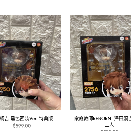
綱吉 黑色西裝Ver. 特典版
家庭教師REBORN! 澤田綱吉
土人
$
599.00