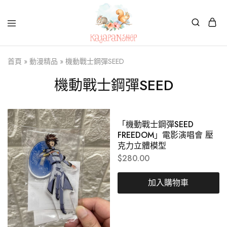
Kajapanshop
日
首頁
»
動漫精品
»
機動戰士鋼彈SEED
韓
百
貨
機動戰士鋼彈SEED
店
「機動戰士鋼彈SEED
FREEDOM」電影演唱會 壓
克力立體模型
$
280.00
加入購物車