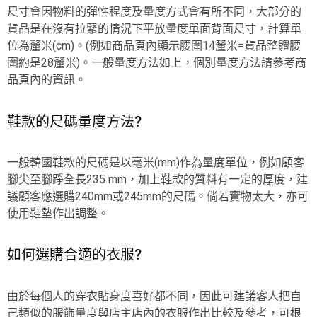
尺寸會因物料的彈性程度及量度方式會有所不同，大部分的
貨品是在沒有拉緊的情況下平放量度單面背面尺寸，計算單
位為釐米(cm)。(例如商品頁內顯示腰圍14釐米=貨品整體腰
圍約是28釐米)。一般量度方法如上，個別量度方法請參考商
品頁內的資訊。
鞋款的尺碼量度方法?
一般韓國鞋款的尺碼是以毫米(mm)作為量度單位，例如顧客
腳尖至腳踭全長235 mm，加上鞋款的質料有一定的厚度，建
議顧客應選購240mm或245mm的尺碼。倘若實物太大，亦可
使用鞋墊作出調整。
如何選購合適的衣服?
由於每個人的穿衣貼身度喜好都不同，因此可建議客人把自
己類似的服飾量度與店主店內的衣服作出比較及參考，可根