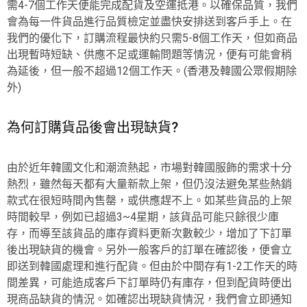
需4-7個工作天便能完成配貨及空運抵港。以確保品質，我們
會為每一件貨品進行品質檢定並盡快安排送到客戶手上。在
我們的優化下，訂購流程最快約只需5-8個工作天，但如商品
出現暫時短缺、供應不足或運輸問題等情況，便有可能會稍
為延後，但一般不超過12個工作天。(香港及韓國公眾假期除
外)
為何訂購貨品後會出現缺貨?
由於近年韓國文化和潮流熱起，市場對韓國服飾的需求十分
熱烈，雖然每天都有大量新款上架，但仍沒法避免某些熱銷
款式在很短時間內售罄，或供應趕不上。如某些貨品的上架
時間較早，例如已超過3~4星期，該貨品可能只餘很少庫
存，而導至該貨品的庫存資料更新次數較少，增加了下訂單
後出現缺貨的機會。另外一般客戶的訂單在確認後，便會立
即送到韓國處理和進行配貨。但由於中間存有1-2工作天的時
間差異，可能造成客戶下訂單時仍有庫存，但到配貨時便出
現商品缺貨的情況。如確認出現缺貨情況，我們會立即通知