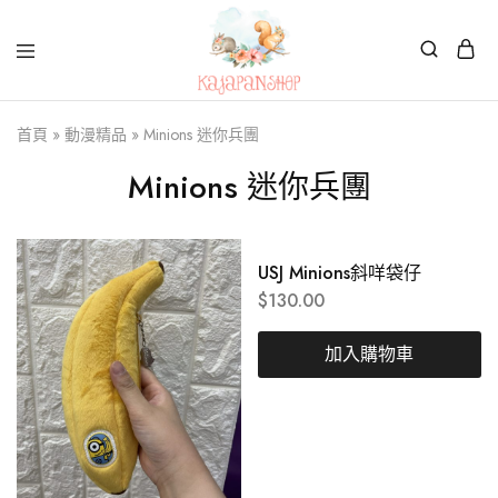
Kajapanshop
日
首頁
»
動漫精品
»
Minions 迷你兵團
韓
百
貨
Minions 迷你兵團
店
USJ Minions斜咩袋仔
$
130.00
加入購物車