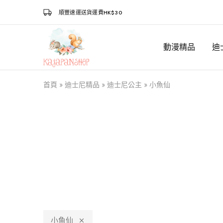
順豐速運送貨運費HK$30
動漫精品
迪
Kajapanshop
日
韓
百
貨
首頁
»
迪士尼精品
»
迪士尼公主
»
小魚仙
店
小魚仙