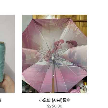
袋
小魚仙 (Ariel)長傘
$
260.00