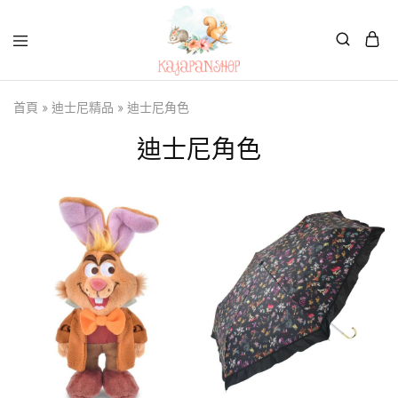
Kajapanshop
日
首頁
»
迪士尼精品
»
迪士尼角色
韓
百
貨
迪士尼角色
店