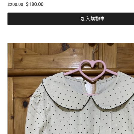
$
180.00
$
200.00
加入購物車