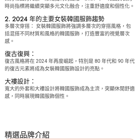
時尚指標將繼續突顯多元文化融合，注重舒適度和個性化。
2. 2024 年的主要女裝韓國服飾趨勢
多層次穿搭： 女裝韓國服飾將強調多層次的穿搭風格，包
括混搭不同材質和風格的韓國服飾，打造豐富的視覺層次
感。
復古復興：
復古風格將在 2024 年再度崛起，特別是 80 年代和 90 年代
的復古元素將成為女裝韓國服飾設計的亮點。
大褸設計：
寬大的外套和大褸設計將韓國服飾成為主流，突顯休閒舒適
感，同時展現韓國服飾個性。
精選品牌介紹