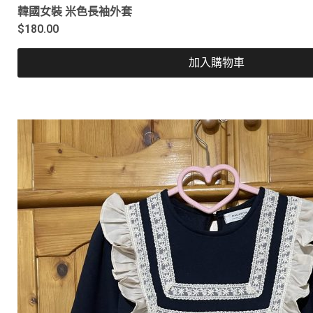
韓國女裝 米色長袖外套
$
180.00
加入購物車