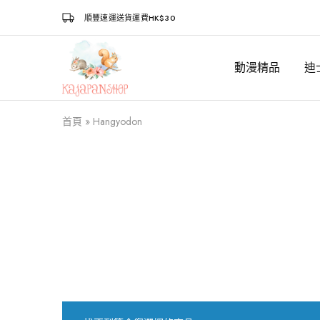
順豐速運送貨運費HK$30
動漫精品
迪
Kajapanshop
日
韓
百
貨
首頁
»
Hangyodon
店