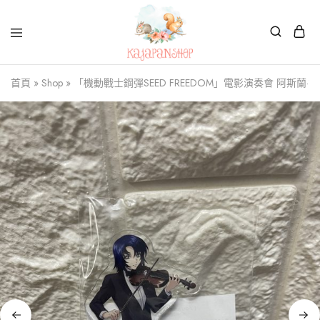
Kajapanshop
日
首頁
»
Shop
»
「機動戰士鋼彈SEED FREEDOM」電影演奏會 阿斯蘭·
韓
百
貨
店