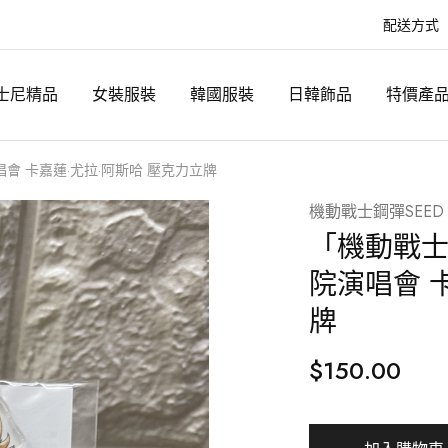
配送方式
士尼精品
女裝服裝
韓國服裝
日韓飾品
特價產
演唱會 卡嘉蓮·尤拉·阿斯哈 壓克力立牌
機動戰士鋼彈SEED
「機動戰士鋼
院演唱會 
牌
$
150.00