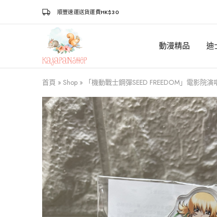
順豐速運送貨運費HK$30
動漫精品
迪
Kajapanshop
日
韓
百
貨
首頁
»
Shop
»
「機動戰士鋼彈SEED FREEDOM」電影院
店