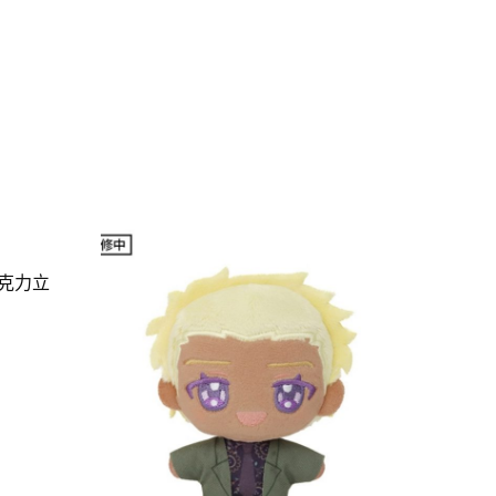
D
壓克力立