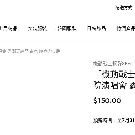
配送方式
士尼精品
女裝服裝
韓國服裝
日韓飾品
特價產
演唱會 露娜瑪麗亞·霍克 壓克力立牌
機動戰士鋼彈SEED
「機動戰士鋼
院演唱會 
$
150.00
預購時間：至7月3