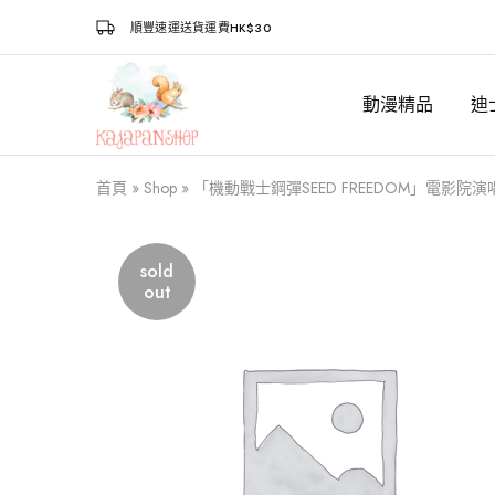
順豐速運送貨運費HK$30
動漫精品
迪
Kajapanshop
日
韓
百
貨
首頁
»
Shop
»
「機動戰士鋼彈SEED FREEDOM」電影院
店
sold
out