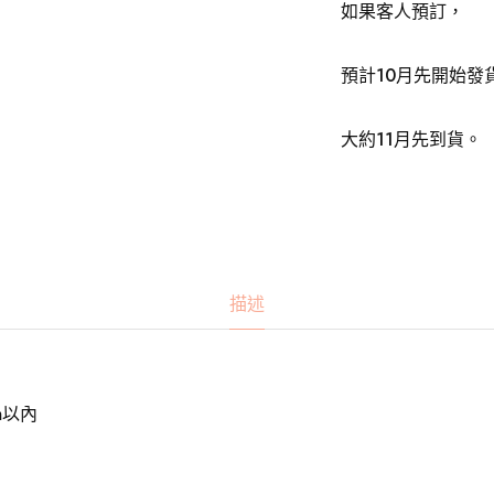
如果客人預訂，
預計10月先開始發
大約
11
月先到貨。
描述
mm以內