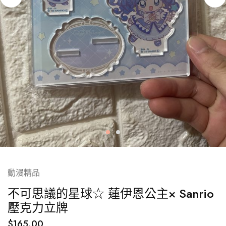
動漫精品
不可思議的星球☆ 蓮伊恩公主× Sanrio
壓克力立牌
$
165.00