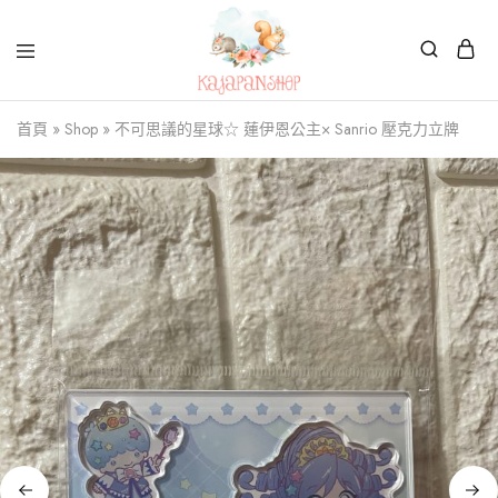
Kajapanshop
日
首頁
»
Shop
»
不可思議的星球☆ 蓮伊恩公主× Sanrio 壓克力立牌
韓
百
貨
店