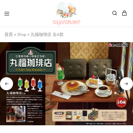
Kajapanshop
日
首頁
»
Shop
»
丸福咖啡店 全6款
韓
百
貨
店