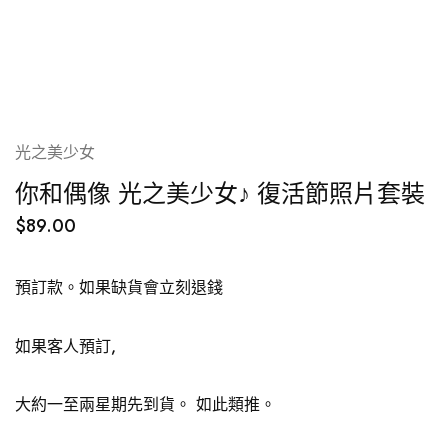
光之美少女
你和偶像 光之美少女♪ 復活節照片套裝
$
89.00
預訂款。如果缺貨會立刻退錢
如果客人預訂,
大約一至兩星期先到貨。 如此類推。