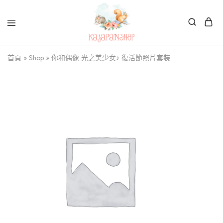
Kajapanshop
日
首頁
»
Shop
»
你和偶像 光之美少女♪ 復活節照片套裝
韓
百
貨
店