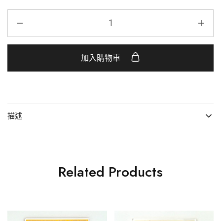
加入購物車
描述
Related Products