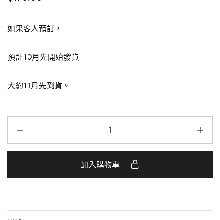
如果客人預訂，
預計10月先開始發貨
大約11月先到貨。
加入購物車