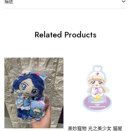
描述
Related Products
美妙寵物 光之美少女 貓屋