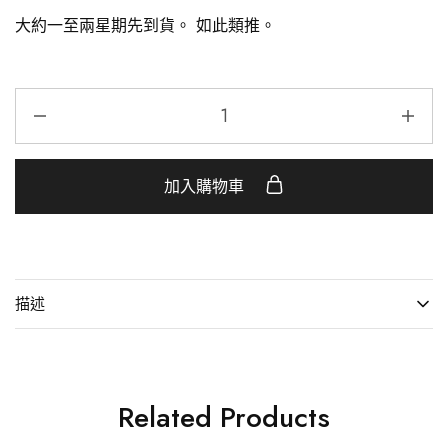
大約一至兩星期先到貨。 如此類推。
加入購物車
描述
Related Products