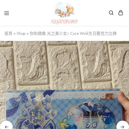
Kajapanshop
日
首頁
»
Shop
»
你和偶像 光之美少女♪ Cure Wink生日壓克力立牌
韓
百
貨
店