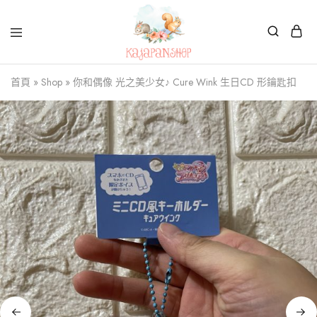
Kajapanshop
日
首頁
»
Shop
»
你和偶像 光之美少女♪ Cure Wink 生日CD 形鑰匙扣
韓
百
貨
店