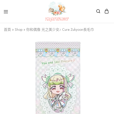
Kajapanshop
日
首頁
»
Shop
»
你和偶像 光之美少女♪ Cure Zukyoon長毛巾
韓
百
貨
店