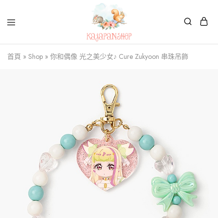
Kajapanshop
日
首頁
»
Shop
»
你和偶像 光之美少女♪ Cure Zukyoon 串珠吊飾
韓
百
貨
店