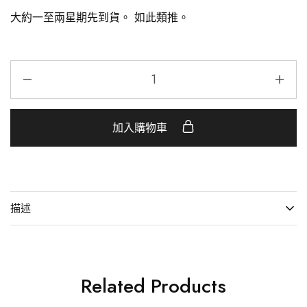
大約一至兩星期先到貨。 如此類推。
加入購物車
描述
Related Products