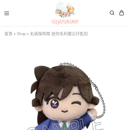
Kajapanshop
日
首頁
»
Shop
»
名偵探柯南 迷你毛利蘭公仔匙扣
韓
百
貨
店