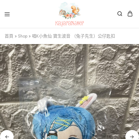
Kajapanshop
日
首頁
»
Shop
»
唱K小魚仙 寶生波音 （兔子先生）公仔匙扣
韓
百
貨
店