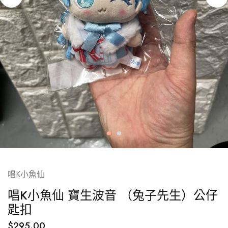
唱K小魚仙
唱K小魚仙 寶生波音 （兔子先生）公仔
匙扣
$
295.00