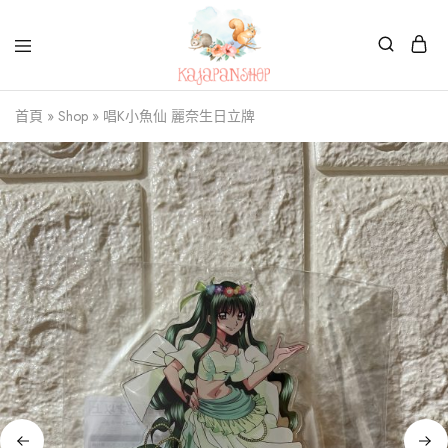
Kajapanshop
日
首頁
»
Shop
»
唱K小魚仙 麗奈生日立牌
韓
百
貨
店