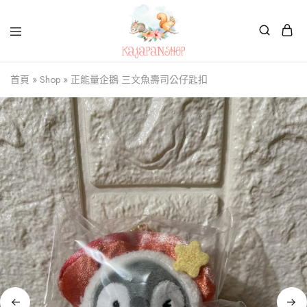
Kajapanshop
日
首頁
»
Shop
»
正能量企鵝 三文魚壽司公仔匙扣
韓
百
貨
店