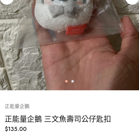
正能量企鵝
正能量企鵝 三文魚壽司公仔匙扣
$
135.00