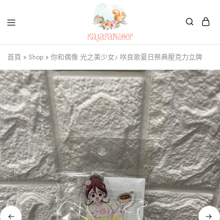
Kajapanshop
日
首頁
»
Shop
»
你和偶像 光之美少女♪ 咲良歌夏日祭典壓克力立牌
韓
百
貨
店