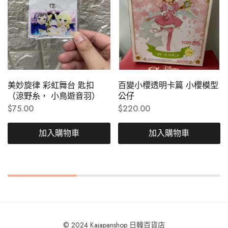
美妙旋律 彩虹舞台 匙扣
百變小櫻透明卡篇 小櫻模型
（涼野糸， 小鳥遊音羽）
公仔
$
75.00
$
220.00
加入購物車
加入購物車
© 2024 Kajapanshop 日韓百貨店