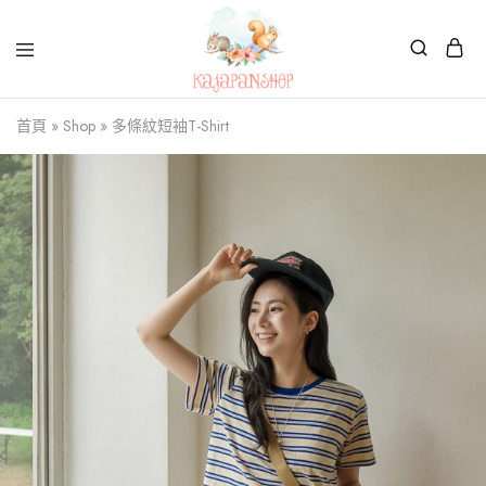
Kajapanshop
日
首頁
»
Shop
»
多條紋短袖T-Shirt
韓
百
貨
店