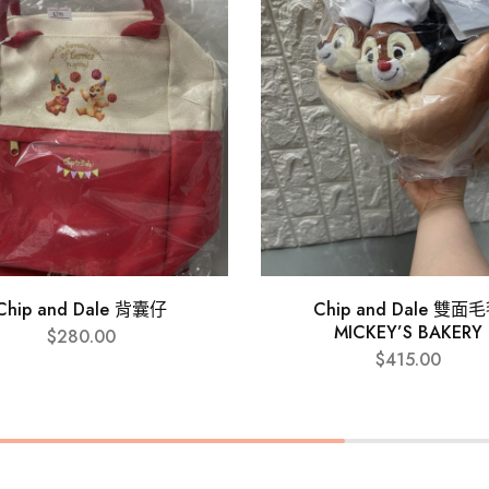
Chip and Dale 背囊仔
Chip and Dale 雙面
MICKEY’S BAKERY
$
280.00
$
415.00