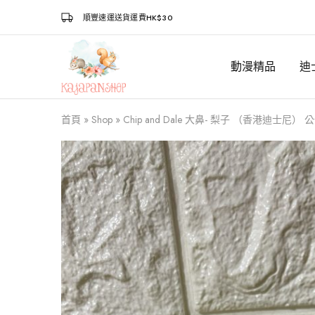
順豐速運送貨運費HK$30
動漫精品
迪
Kajapanshop
日
韓
百
貨
首頁
»
Shop
»
Chip and Dale 大鼻- 梨子 （香港迪士尼）
店