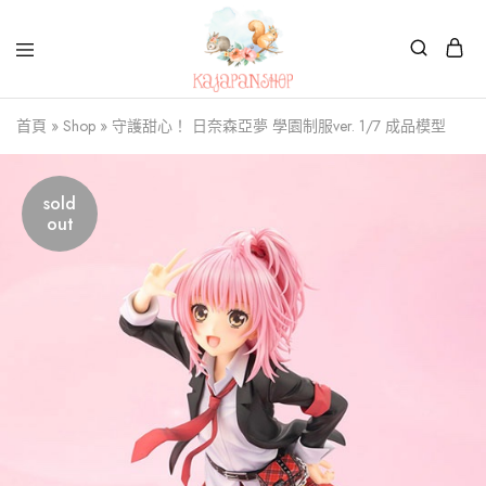
Kajapanshop
日
首頁
»
Shop
»
守護甜心！ 日奈森亞夢 學園制服ver. 1/7 成品模型
韓
百
貨
店
sold
out