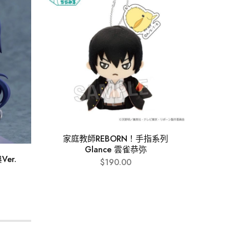
家庭教師REBORN！手指系列
Glance 雲雀恭弥
er.
貝爾
$
190.00