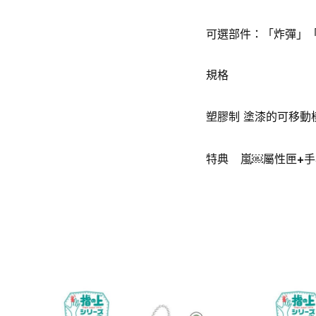
可選部件：「炸彈」
規格
塑膠制 塗漆的可移動
特典
嵐￼屬性匣+手