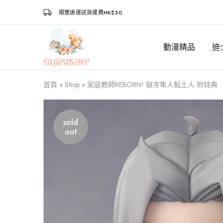
順豐速運送貨運費HK$30
動漫精品
迪
Kajapanshop
日
韓
百
貨
首頁
»
Shop
»
家庭教師REBORN! 獄寺隼人黏土人 附特典
店
sold
out