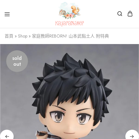
Kajapanshop
日
首頁
»
Shop
»
家庭教師REBORN! 山本武黏土人 附特典
韓
百
貨
店
sold
out