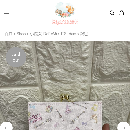
Kajapanshop
日
首頁
»
Shop
»
小魔女 DoReMi x ITS’ demo 銀包
韓
百
貨
店
sold
out