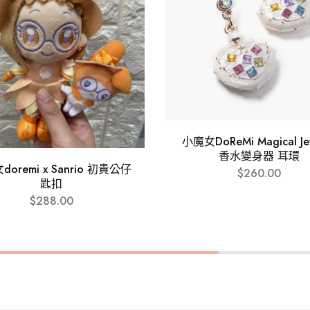
小魔女DoReMi Magical Je
香水變身器 耳環
oremi x Sanrio 初貴公仔
$
260.00
匙扣
$
288.00