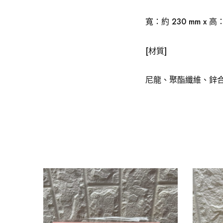
寬：約 230 mm x 高：
[材質]
尼龍、聚酯纖維、鋅