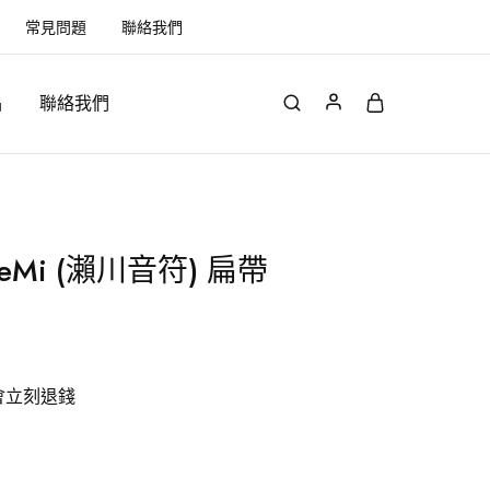
常見問題
聯絡我們
品
聯絡我們
eMi (瀨川音符) 扁帶
會立刻退錢