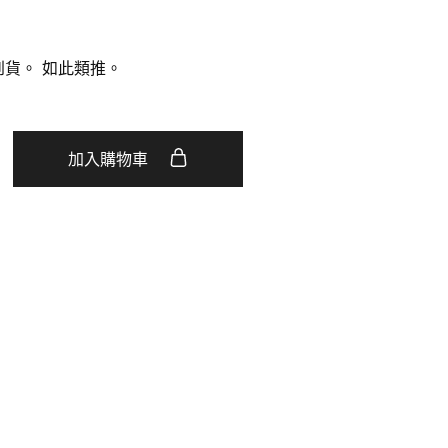
貨。 如此類推。
加入購物車