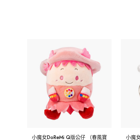
小魔女DoReMi Q版公仔 （春風寶
小魔女D