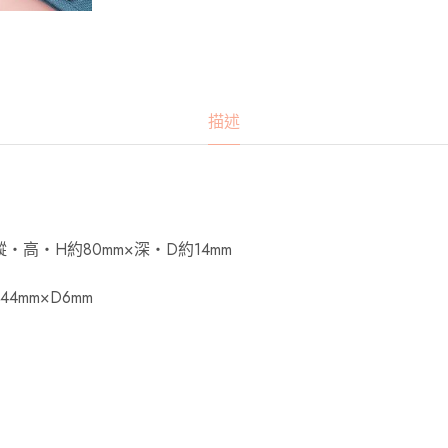
描述
・高・H約80mm×深・D約14mm
4mm×D6mm