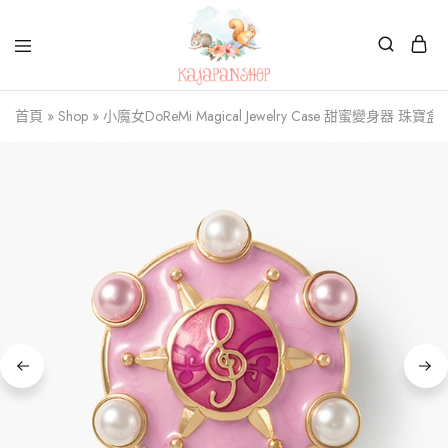
Kajapanshop
日
首頁
»
Shop
»
小魔女DoReMi Magical Jewelry Case 甜蜜變身器 珠寶盒
韓
百
貨
店