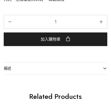
加入購物車
描述
Related Products