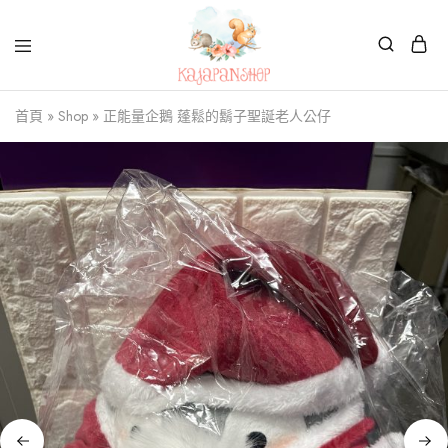
Kajapanshop
日
首頁
»
Shop
»
正能量企鵝 蓬鬆的鬍子聖誕老人公仔
韓
百
貨
店