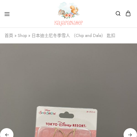
Kajapanshop
日
首頁
»
Shop
»
日本迪士尼冬季雪人 （Chip and Dale） 匙扣
韓
百
貨
店