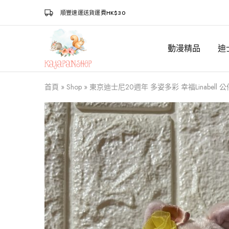
順豐速運送貨運費HK$30
動漫精品
迪
Kajapanshop
日
韓
百
貨
首頁
»
Shop
»
東京迪士尼20週年 多姿多彩 幸福Linabell 
店