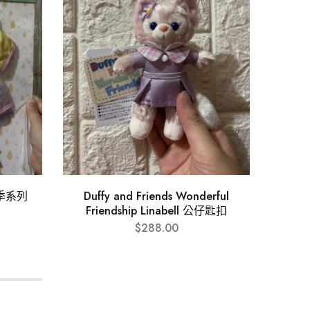
雨季系列
Duffy and Friends Wonderful
Friendship Linabell 公仔匙扣
$
288.00