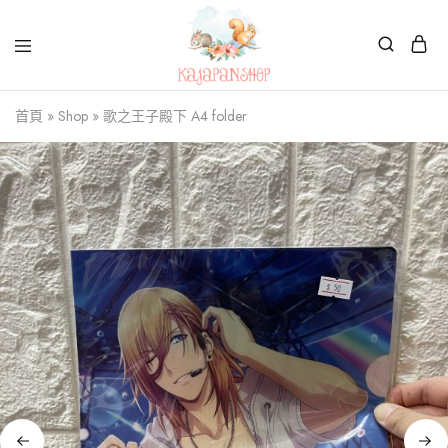
Kajapanshop
日
首頁
»
Shop
»
歌之王子殿下 A4 folder
韓
百
貨
店