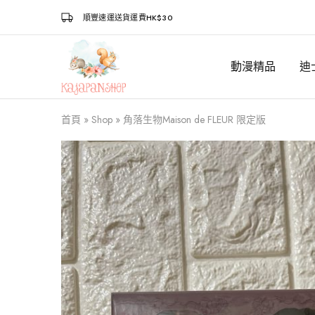
順豐速運送貨運費HK$30
動漫精品
迪
Kajapanshop
日
韓
百
貨
首頁
»
Shop
»
角落生物Maison de FLEUR 限定版
店