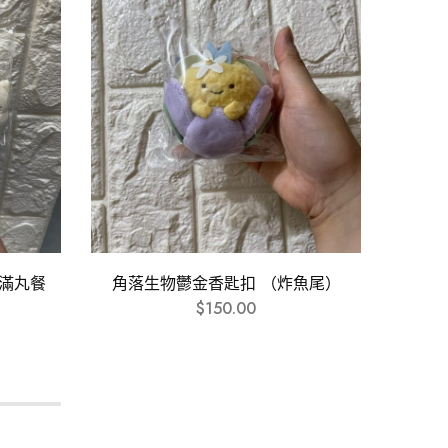
滿丸餐
角落生物鬱金香匙扣 （炸魚尾）
$
150.00