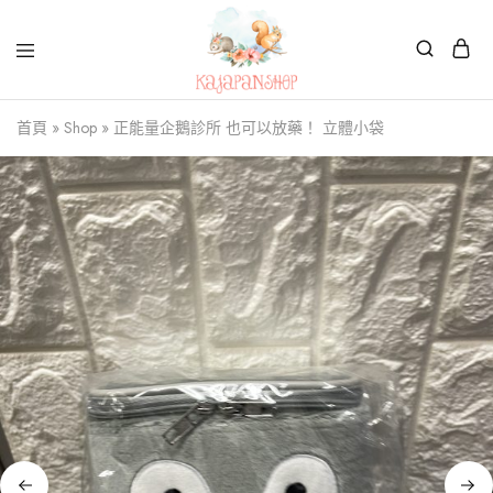
Kajapanshop
日
首頁
»
Shop
»
正能量企鵝診所 也可以放藥！ 立體小袋
韓
百
貨
店