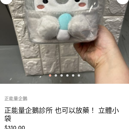
正能量企鵝
正能量企鵝診所 也可以放藥！ 立體小
袋
$
310.00