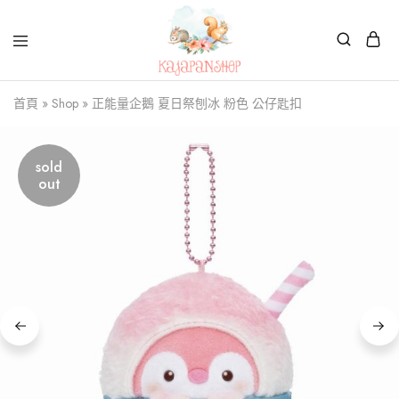
Kajapanshop
日
首頁
»
Shop
»
正能量企鵝 夏日祭刨冰 粉色 公仔匙扣
韓
百
貨
店
sold
out