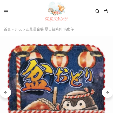
Kajapanshop
日
首頁
»
Shop
»
正能量企鵝 夏日祭系列 毛巾仔
韓
百
貨
店