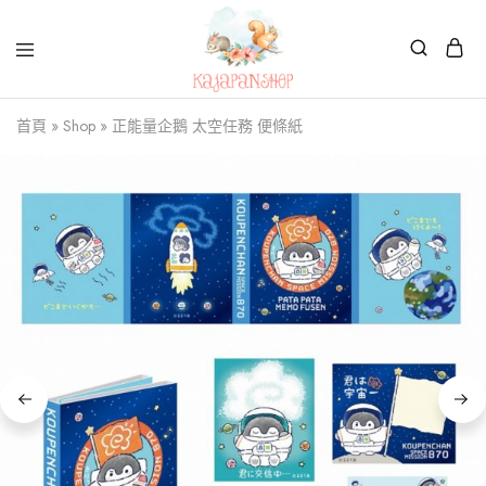
Kajapanshop
日
首頁
»
Shop
»
正能量企鵝 太空任務 便條紙
韓
百
貨
店