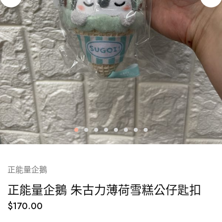
正能量企鵝
正能量企鵝 朱古力薄荷雪糕公仔匙扣
$
170.00