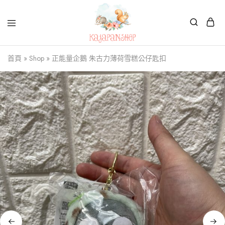
Kajapanshop
日
首頁
»
Shop
»
正能量企鵝 朱古力薄荷雪糕公仔匙扣
韓
百
貨
店