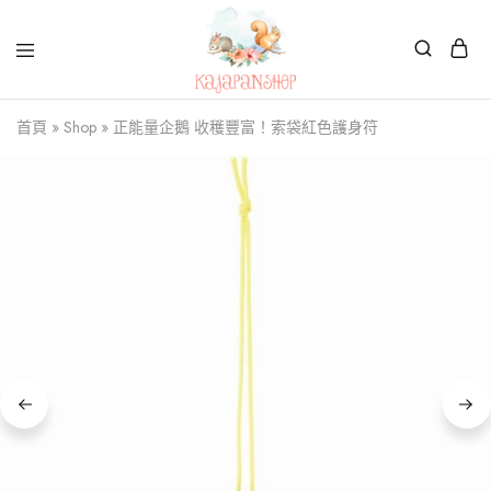
Kajapanshop
日
首頁
»
Shop
»
正能量企鵝 收穫豐富！索袋紅色護身符
韓
百
貨
店