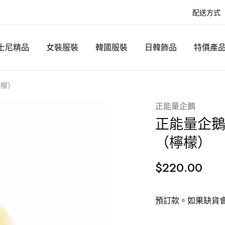
配送方式
士尼精品
女裝服裝
韓國服裝
日韓飾品
特價產
檸檬）
正能量企鵝
正能量企鵝
（檸檬）
$
220.00
預訂款。如果缺貨