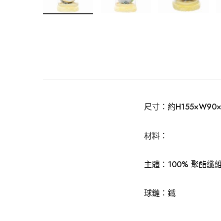
尺寸：約H155×W90×
材料：
主體：100% 聚酯纖維
球鏈：鐵