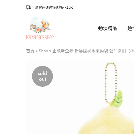
順豐速運送貨運費HK$30
動漫精品
迪
Kajapanshop
日
韓
百
貨
首頁
»
Shop
»
正能量企鵝 新鮮採摘水果物袋 公仔匙扣（
店
sold
out