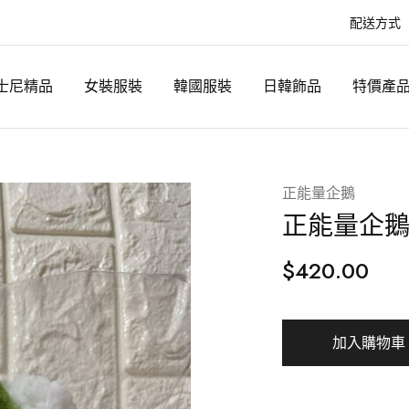
配送方式
士尼精品
女裝服裝
韓國服裝
日韓飾品
特價產
正能量企鵝
正能量企鵝
$
420.00
加入購物