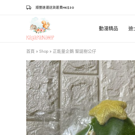
順豐速運送貨運費HK$30
動漫精品
迪
Kajapanshop
日
韓
百
貨
首頁
»
Shop
»
正能量企鵝 聖誕樹公仔
店